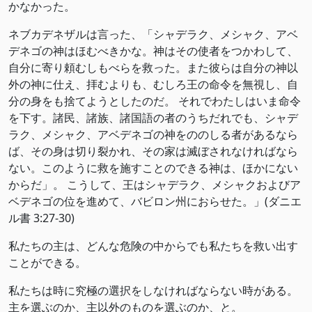
かなかった。
ネブカデネザルは言った、「シャデラク、メシャク、アベ
デネゴの神はほむべきかな。神はその使者をつかわして、
自分に寄り頼むしもべらを救った。また彼らは自分の神以
外の神に仕え、拝むよりも、むしろ王の命令を無視し、自
分の身をも捨てようとしたのだ。 それでわたしはいま命令
を下す。諸民、諸族、諸国語の者のうちだれでも、シャデ
ラク、メシャク、アベデネゴの神をののしる者があるなら
ば、その身は切り裂かれ、その家は滅ぼされなければなら
ない。このように救を施すことのできる神は、ほかにない
からだ」。 こうして、王はシャデラク、メシャクおよびア
ベデネゴの位を進めて、バビロン州におらせた。」(‭‭ダニエ
ル書‬ ‭3‬:‭27‬-‭30‬)
私たちの主は、どんな危険の中からでも私たちを救い出す
ことができる。
私たちは時に究極の選択をしなければならない時がある。
主を選ぶのか、主以外のものを選ぶのか、と。