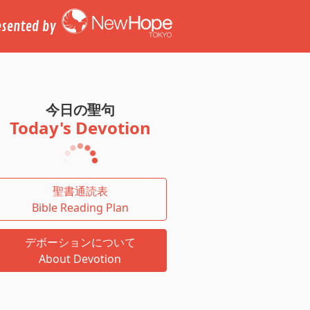
esented by
今日の聖句
Today's Devotion
聖書通読表
Bible Reading Plan
デボーションについて
About Devotion