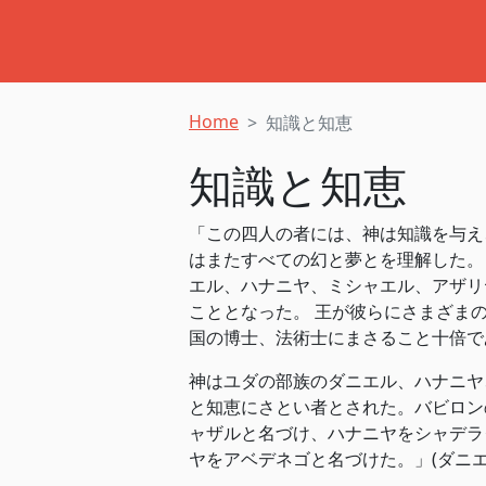
Home
知識と知恵
知識と知恵
「この四人の者には、神は知識を与え
はまたすべての幻と夢とを理解した。
エル、ハナニヤ、ミシャエル、アザリ
こととなった。 王が彼らにさまざま
国の博士、法術士にまさること十倍であった。」(ダニエ
神はユダの部族のダニエル、ハナニヤ
と知恵にさとい者とされた。バビロン
ャザルと名づけ、ハナニヤをシャデラ
ヤをアベデネゴと名づけた。」(‭‭ダニエル書‬ ‭1‬