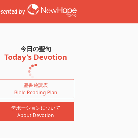
esented by
今日の聖句
Today's Devotion
聖書通読表
Bible Reading Plan
デボーションについて
About Devotion