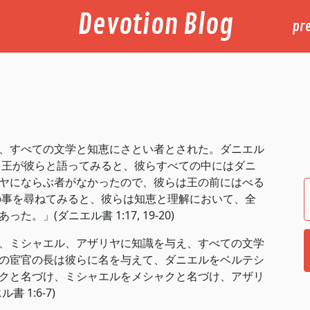
Devotion Blog
pr
、すべての文学と知恵にさとい者とされた。ダニエル
 王が彼らと語ってみると、彼らすべての中にはダニ
ヤにならぶ者がなかったので、彼らは王の前にはべる
の事を尋ねてみると、彼らは知恵と理解において、全
ル書‬ ‭1‬:‭17‬, ‭19‬-‭20‬)
、ミシャエル、アザリヤに知識を与え、すべての文学
の宦官の長は彼らに名を与えて、ダニエルをベルテシ
クと名づけ、ミシャエルをメシャクと名づけ、アザリ
:‭6‬-‭7‬)