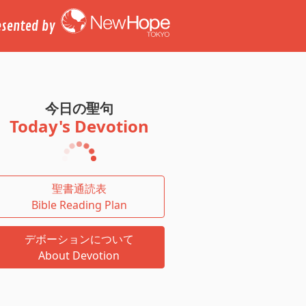
esented by
今日の聖句
Today's Devotion
聖書通読表
Bible Reading Plan
デボーションについて
About Devotion