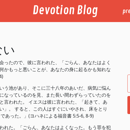
Devotion Blog
pr
ない
会ったので、彼に言われた、「ごらん、あなたはよく
何かもっと悪いことが、あなたの身に起るかも知れな
‬)
いう池があり、そこに三十八年のあいだ、病気に悩ん
になっているのを見、また長い間わずらっていたのを
と言われた。 イエスは彼に言われた、「起きて、あ
い」。 すると、この人はすぐにいやされ、床をとり
ヨハネによる福音書‬ ‭5‬:‭5‬-‭6‬, ‭8‬-‭9‬)
われた。「ごらん、あなたはよくなった。もう罪を犯