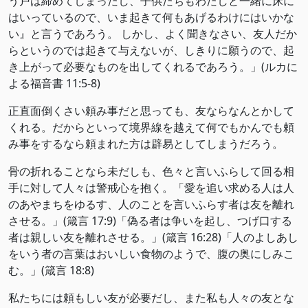
う戸は締めてしまったし、子供たちもわたしと一緒に床に
はいっているので、いま起きて何もあげるわけにはいかな
い』と言うであろう。 しかし、よく聞きなさい、友人だか
らというのでは起きて与えないが、しきりに願うので、起
き上がって必要なものを出してくれるであろう。」(‭‭ルカに
よる福音書‬ ‭11‬:‭5‬-‭8‬)
正直面倒くさい頼み事だと思っても、友ならなんとかして
くれる。だからといって境界線を越えて何でもかんでも頼
み事をするなら頼まれた方は辟易としてしまうだろう。
骨の折れることなら未だしも、色々と言いふらして回る相
手に対して人々は警戒心を抱く。「愛を追い求める人は人
のあやまちをゆるす、人のことを言いふらす者は友を離れ
させる。」(‭‭箴言‬ ‭17‬:‭9‬)「偽る者は争いを起し、つげ口する
者は親しい友を離れさせる。」(‭‭箴言‬ ‭16‬:‭28‬)「人のよしあし
をいう者の言葉はおいしい食物のようで、腹の奥にしみこ
む。」(‭‭箴言‬ ‭18‬:‭8‬)
私たちには頼もしい友が必要だし、また私も人々の友とな