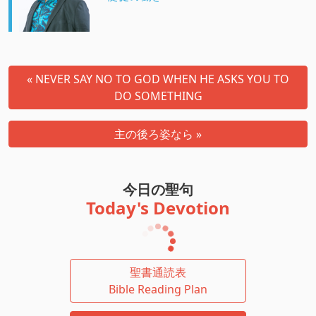
« NEVER SAY NO TO GOD WHEN HE ASKS YOU TO
DO SOMETHING
主の後ろ姿なら »
今日の聖句
Today's Devotion
聖書通読表
Bible Reading Plan