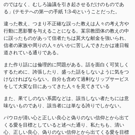
のではなく、むしろ論議を引き起させるだけのものであ
る」(‭‭テモテへの第一の手紙‬ ‭1‬:‭3‬-‭4‬)ということだった。
違った教え、つまり不正確な誤った教えは人々の考え方や
行動に悪影響を与えることになる。某宗教団体の教えの中
に誤ったものがあって信者たちは莫大な献金を強いられ、
信者の家族や周りの人々がいかに苦しんできたかは連日報
道されている通りである。
また作り話には倫理的に問題がある。話を面白く可笑しく
するために、誇張したり、盛った話をしないように気をつ
けなければならない。自分も含めて過剰なリップサービス
をして大変な目にあってきた人々を見てきている
また、果てしのない系図などは、該当しない者たちには意
味ないものであり、該当者には単なる誇りでしかない。
パウロが清い心と正しい良心と偽りのない信仰とから出て
くる愛を目標としていると述べた通り、私たちも、清い
心、正しい良心、偽りのない信仰とから出てくる愛を目標