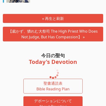
« 再生と刷新
【裁かず、憐れむ大祭司 The High Priest Who Does
Not Judge, But Has Compassion】 »
今日の聖句
Today's Devotion
聖書通読表
Bible Reading Plan
デボーションについて