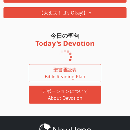
【大丈夫！ It’s Okay!】 »
今日の聖句
Today's Devotion
聖書通読表
Bible Reading Plan
デボーションについて
About Devotion