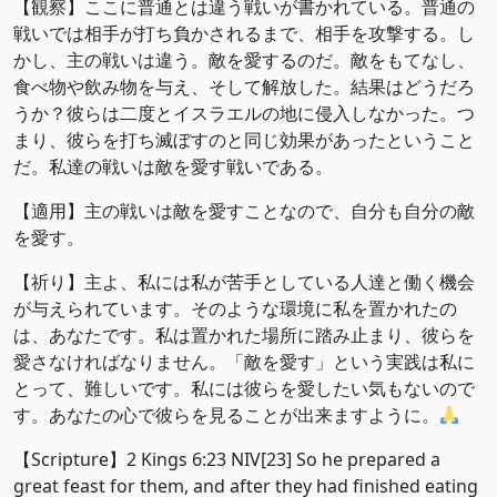
【観察】ここに普通とは違う戦いが書かれている。普通の
戦いでは相手が打ち負かされるまで、相手を攻撃する。し
かし、主の戦いは違う。敵を愛するのだ。敵をもてなし、
食べ物や飲み物を与え、そして解放した。結果はどうだろ
うか？彼らは二度とイスラエルの地に侵入しなかった。つ
まり、彼らを打ち滅ぼすのと同じ効果があったということ
だ。私達の戦いは敵を愛す戦いである。
【適用】主の戦いは敵を愛すことなので、自分も自分の敵
を愛す。
【祈り】主よ、私には私が苦手としている人達と働く機会
が与えられています。そのような環境に私を置かれたの
は、あなたです。私は置かれた場所に踏み止まり、彼らを
愛さなければなりません。「敵を愛す」という実践は私に
とって、難しいです。私には彼らを愛したい気もないので
す。あなたの心で彼らを見ることが出来ますように。
【Scripture】2 Kings 6:23 NIV[23] So he prepared a
great feast for them, and after they had finished eating