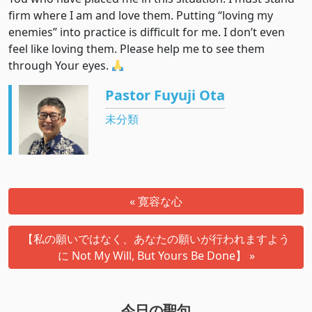
firm where I am and love them. Putting “loving my
enemies” into practice is difficult for me. I don’t even
feel like loving them. Please help me to see them
through Your eyes.
Pastor Fuyuji Ota
未分類
« 寛容な心
【私の願いではなく、あなたの願いが行われますよう
に Not My Will, But Yours Be Done】 »
今日の聖句