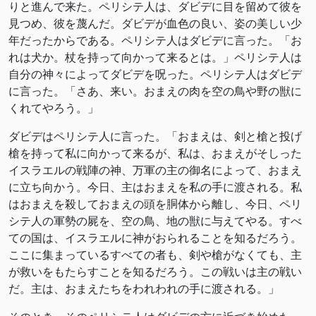
りと進んで来た。ペリシテ人は、ダビデに目を留めて彼を
見つめ、彼を蔑んだ。ダビデが血色の良い、姿の美しい少
年だったからである。ペリシテ人はダビデに言った。「お
れは犬か。杖を持って向かって来るとは。」ペリシテ人は
自分の神々によってダビデを呪った。ペリシテ人はダビデ
に言った。「さあ、来い。おまえの肉を空の鳥や野の獣に
くれてやろう。」
ダビデはペリシテ人に言った。「おまえは、剣と槍と投げ
槍を持って私に向かって来るが、私は、おまえがそしった
イスラエルの戦陣の神、万軍の主の御名によって、おまえ
に立ち向かう。今日、主はおまえを私の手に渡される。私
はおまえを殺しておまえの頭を胴体から離し、今日、ペリ
シテ人の軍勢の屍を、空の鳥、地の獣に与えてやる。すべ
ての国は、イスラエルに神がおられることを知るだろう。
ここに集まっているすべての者も、剣や槍がなくても、主
が救いをもたらすことを知るだろう。この戦いは主の戦い
だ。主は、おまえたちをわれわれの手に渡される。」