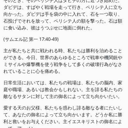
そのとき、そのペリシテ人はダビデの方に近づき始めた。
ダビデは、すばやく戦場を走って行き、ペリシテ人に立ち
向かった。ダビデは手を袋の中に入れて、石を一つ取り、
石投げでそれを放って、ペリシテ人の額を撃った。石は額
に食い込み、彼はうつぶせに地面に倒れた。
(サムエル記 第一 17:40-49)
主が私たちと共に戦われる時、私たちは勝利を治めること
ができる。今日、世界のあらゆるところで戦車や機関銃や
ミサイルや爆撃機を使う戦争をして多くの破壊行為がなさ
れていることに心を痛める。
日常生活においては、私たちの戦場は、私たちの脳内、家
庭や職場、あるいは教会かもしれない。主を誹る私たちの
敵なるサタンに対して主の御名によって立ち向かいたい。
愛する天のお父様、私たちを惑わし誹る敵なる者にたいし
て、あなたの御名によって立ち向かいます。どうか私に勝
利と救いをお与えください。主イエスキリストの御名によ