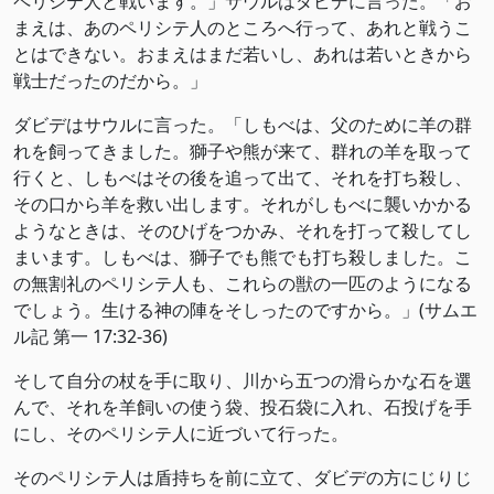
ペリシテ人と戦います。」サウルはダビデに言った。「お
まえは、あのペリシテ人のところへ行って、あれと戦うこ
とはできない。おまえはまだ若いし、あれは若いときから
戦士だったのだから。」
ダビデはサウルに言った。「しもべは、父のために羊の群
れを飼ってきました。獅子や熊が来て、群れの羊を取って
行くと、しもべはその後を追って出て、それを打ち殺し、
その口から羊を救い出します。それがしもべに襲いかかる
ようなときは、そのひげをつかみ、それを打って殺してし
まいます。しもべは、獅子でも熊でも打ち殺しました。こ
の無割礼のペリシテ人も、これらの獣の一匹のようになる
でしょう。生ける神の陣をそしったのですから。」(サムエ
ル記 第一 17:32-36)
そして自分の杖を手に取り、川から五つの滑らかな石を選
んで、それを羊飼いの使う袋、投石袋に入れ、石投げを手
にし、そのペリシテ人に近づいて行った。
そのペリシテ人は盾持ちを前に立て、ダビデの方にじりじ