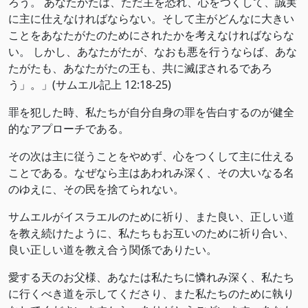
ろう。 あなたがたは、ただ主を恐れ、心をつくして、誠実
に主に仕えなければならない。そして主がどんなに大きい
ことをあなたがたのためにされたかを考えなければならな
い。 しかし、あなたがたが、なおも悪を行うならば、あな
たがたも、あなたがたの王も、共に滅ぼされるであろ
う」。」(サムエル記上 12:18-25)
罪を犯した時、私たちが自分自身の罪を告白するのが健全
的なアプローチである。
その次は主に従うことをやめず、心をつくして主に仕える
ことである。なぜなら主はあわれみ深く、その大いなる名
のゆえに、その民を捨てられない。
サムエルがイスラエルのために祈り、また良い、正しい道
を教え続けたように、私たちもお互いのために祈り合い、
良い正しい道を教え合う関係でありたい。
愛する天のお父様、あなたは私たちに憐れみ深く、私たち
に行くべき道を示してくださり、また私たちのために執り