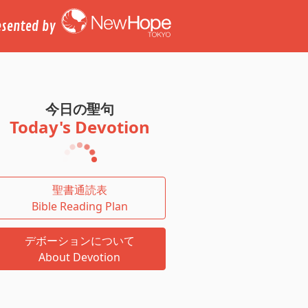
esented by
今日の聖句
Today's Devotion
聖書通読表
Bible Reading Plan
デボーションについて
About Devotion