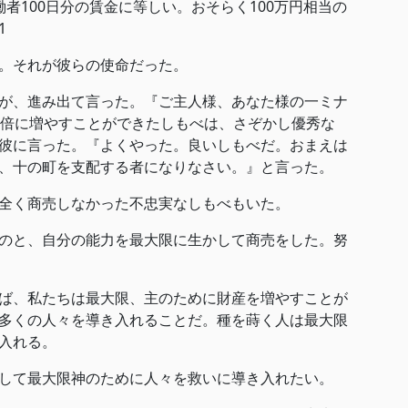
者100日分の賃金に等しい。おそらく100万円相当の
1
。それが彼らの使命だった。
が、進み出て言った。『ご主人様、あなた様の一ミナ
0倍に増やすことができたしもべは、さぞかし優秀な
彼に言った。『よくやった。良いしもべだ。おまえは
、十の町を支配する者になりなさい。』と言った。
全く商売しなかった不忠実なしもべもいた。
のと、自分の能力を最大限に生かして商売をした。努
ば、私たちは最大限、主のために財産を増やすことが
多くの人々を導き入れることだ。種を蒔く人は最大限
入れる。
して最大限神のために人々を救いに導き入れたい。