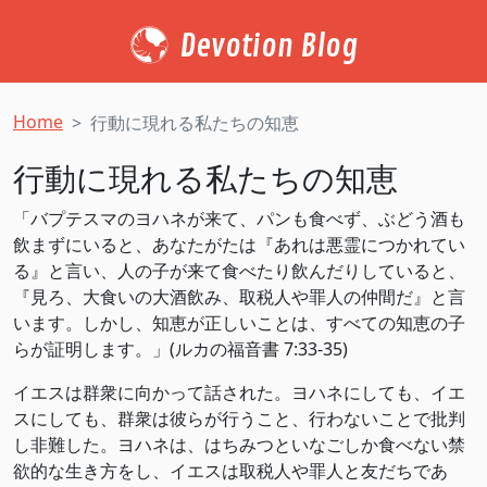
Devotion Blog
Home
行動に現れる私たちの知恵
行動に現れる私たちの知恵
「バプテスマのヨハネが来て、パンも食べず、ぶどう酒も
飲まずにいると、あなたがたは『あれは悪霊につかれてい
る』と言い、人の子が来て食べたり飲んだりしていると、
『見ろ、大食いの大酒飲み、取税人や罪人の仲間だ』と言
います。しかし、知恵が正しいことは、すべての知恵の子
らが証明します。」(ルカの福音書 7:33-35)
イエスは群衆に向かって話された。ヨハネにしても、イエ
スにしても、群衆は彼らが行うこと、行わないことで批判
し非難した。ヨハネは、はちみつといなごしか食べない禁
欲的な生き方をし、イエスは取税人や罪人と友だちであ