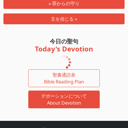
« 罪からの守り
主を信じる »
今日の聖句
Today's Devotion
聖書通読表
Bible Reading Plan
デボーションについて
About Devotion