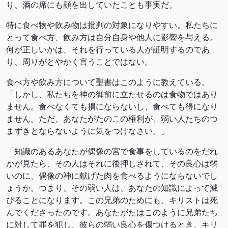
り、酒の席にも顔を出していたことも事実だ。
特に食べ物や飲み物は批判の対象になりやすい。私たちに
とって食べ方、飲み方は自分自身や他人に影響を与える。
何が正しいかは、それを行っている人が証明するのであ
り、周りがとやかく言うことではない。
食べ方や飲み方について聖書はこのように教えている。
「しかし、私たちを神の御前に立たせるのは食物ではあり
ません。食べなくても損にならないし、食べても得になり
ません。ただ、あなたがたのこの権利が、弱い人たちのつ
まずきとならないように気をつけなさい。」
「知識のあるあなたが偶像の宮で食事をしているのをだれ
かが見たら、その人はそれに後押しされて、その良心は弱
いのに、偶像の神に献げた肉を食べるようにならないでし
ょうか。つまり、その弱い人は、あなたの知識によって滅
びることになります。この兄弟のためにも、キリストは死
んでくださったのです。あなたがたはこのように兄弟たち
に対して罪を犯し、彼らの弱い良心を傷つけるとき、キリ