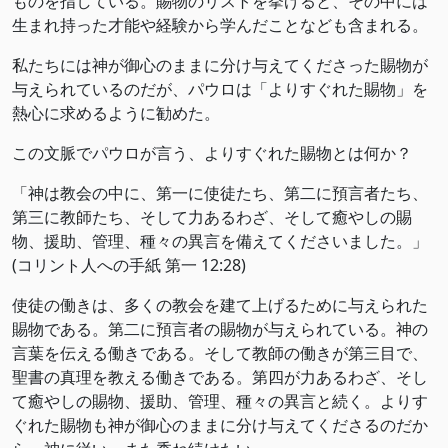
ものを指している。賜物のリストを挙げると、その中には
生まれ持った才能や経験から学んだことなども含まれる。
私たちには神が御心のままに分け与えてくださった賜物が
与えられているのだが、パウロは「よりすぐれた賜物」を
熱心に求めるように勧めた。
この文脈でパウロが言う、よりすぐれた賜物とは何か？
「神は教会の中に、第一に使徒たち、第二に預言者たち、
第三に教師たち、そして力あるわざ、そして癒やしの賜
物、援助、管理、種々の異言を備えてくださいました。」
(コリント人への手紙 第一 12:28)
使徒の働きは、多くの教会を建て上げるために与えられた
賜物である。第二に預言者の賜物が与えられている。神の
言葉を伝える働きである。そして教師の働きが第三目で、
聖書の真理を教える働きである。第四が力あるわざ、そし
て癒やしの賜物、援助、管理、種々の異言と続く。よりす
ぐれた賜物も神が御心のままに分け与えてくださるのだか