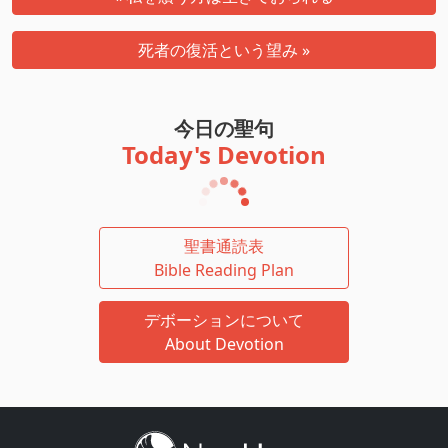
死者の復活という望み »
今日の聖句
Today's Devotion
聖書通読表
Bible Reading Plan
デボーションについて
About Devotion