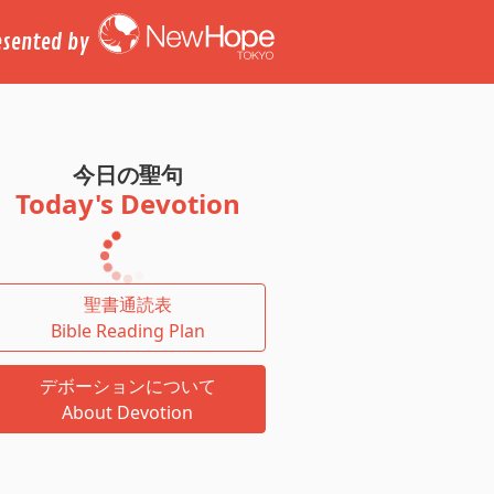
esented by
今日の聖句
Today's Devotion
聖書通読表
Bible Reading Plan
デボーションについて
About Devotion