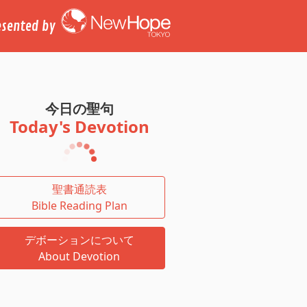
esented by
今日の聖句
Today's Devotion
聖書通読表
Bible Reading Plan
デボーションについて
About Devotion