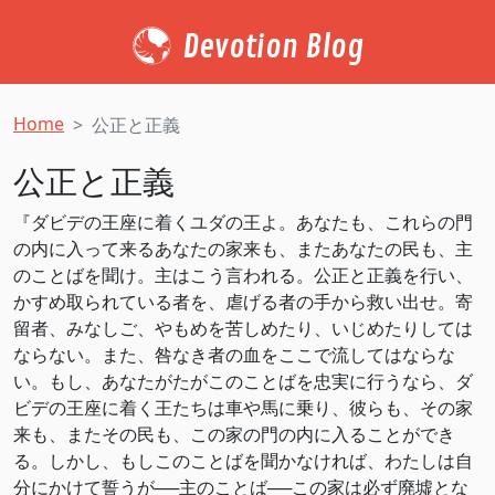
Devotion Blog
Home
公正と正義
公正と正義
『ダビデの王座に着くユダの王よ。あなたも、これらの門
の内に入って来るあなたの家来も、またあなたの民も、主
のことばを聞け。主はこう言われる。公正と正義を行い、
かすめ取られている者を、虐げる者の手から救い出せ。寄
留者、みなしご、やもめを苦しめたり、いじめたりしては
ならない。また、咎なき者の血をここで流してはならな
い。もし、あなたがたがこのことばを忠実に行うなら、ダ
ビデの王座に着く王たちは車や馬に乗り、彼らも、その家
来も、またその民も、この家の門の内に入ることができ
る。しかし、もしこのことばを聞かなければ、わたしは自
分にかけて誓うが──主のことば──この家は必ず廃墟とな