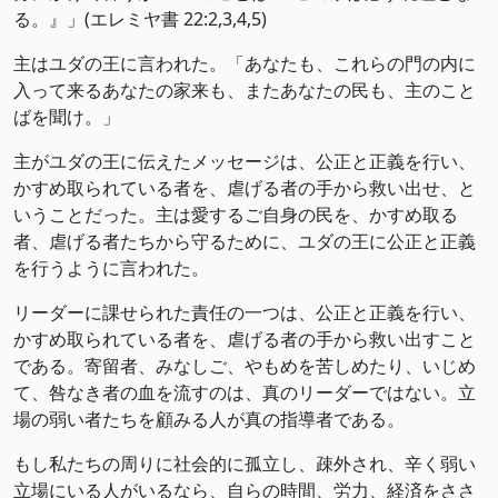
る。』」(エレミヤ書 22:2,3,4,5)
主はユダの王に言われた。「あなたも、これらの門の内に
入って来るあなたの家来も、またあなたの民も、主のこと
ばを聞け。」
主がユダの王に伝えたメッセージは、公正と正義を行い、
かすめ取られている者を、虐げる者の手から救い出せ、と
いうことだった。主は愛するご自身の民を、かすめ取る
者、虐げる者たちから守るために、ユダの王に公正と正義
を行うように言われた。
リーダーに課せられた責任の一つは、公正と正義を行い、
かすめ取られている者を、虐げる者の手から救い出すこと
である。寄留者、みなしご、やもめを苦しめたり、いじめ
て、咎なき者の血を流すのは、真のリーダーではない。立
場の弱い者たちを顧みる人が真の指導者である。
もし私たちの周りに社会的に孤立し、疎外され、辛く弱い
立場にいる人がいるなら、自らの時間、労力、経済をささ