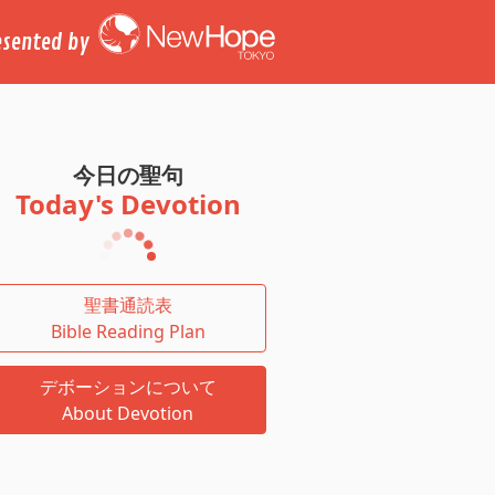
esented by
今日の聖句
Today's Devotion
聖書通読表
Bible Reading Plan
デボーションについて
About Devotion