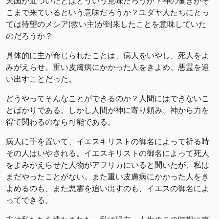
天国が近づいたとはどういう意味だろうか？神の働きがそ
こまで来ているという意味だろうか？ユダヤ人たちにとっ
ては待望のメシア(救い主)が到来したことを意味していた
のだろうか？
具体的に主が命じられたことは、病人をいやし、死人をよ
みがえらせ、重い皮膚病にかかった人をきよめ、悪霊を追
い出すことだった。
どうやってそんなことができるのか？人間にはできないこ
とばかりである。しかし人間が神に寄り頼み、神から力を
得て関わるのなら可能である。
病人に手を置いて、イエスキリストの御名によって祈る時
その人はいやされる。イエスキリストの御名によって死人
をよみがえらせた人物がアフリカにいると聞いたが、私は
まだやったことがない。また重い皮膚病にかかった人をき
よめるのも、また悪霊を追い出すのも、イエスの御名によ
ってできる。