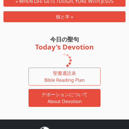
« WHEN LIFE GETS TOUGH, YOKE WITH JESUS
狼と羊 »
今日の聖句
Today's Devotion
聖書通読表
Bible Reading Plan
デボーションについて
About Devotion