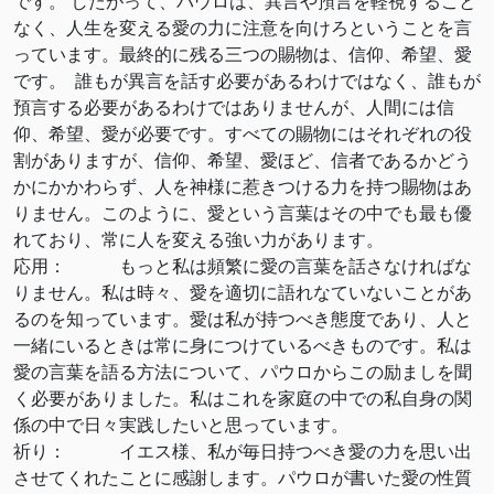
です。 したがって、パウロは、異言や預言を軽視すること
なく、人生を変える愛の力に注意を向けろということを言
っています。最終的に残る三つの賜物は、信仰、希望、愛
です。 誰もが異言を話す必要があるわけではなく、誰もが
預言する必要があるわけではありませんが、人間には信
仰、希望、愛が必要です。すべての賜物にはそれぞれの役
割がありますが、信仰、希望、愛ほど、信者であるかどう
かにかかわらず、人を神様に惹きつける力を持つ賜物はあ
りません。このように、愛という言葉はその中でも最も優
れており、常に人を変える強い力があります。
応用： もっと私は頻繁に愛の言葉を話さなければな
りません。私は時々、愛を適切に語れなていないことがあ
るのを知っています。愛は私が持つべき態度であり、人と
一緒にいるときは常に身につけているべきものです。私は
愛の言葉を語る方法について、パウロからこの励ましを聞
く必要がありました。私はこれを家庭の中での私自身の関
係の中で日々実践したいと思っています。
祈り： イエス様、私が毎日持つべき愛の力を思い出
させてくれたことに感謝します。パウロが書いた愛の性質