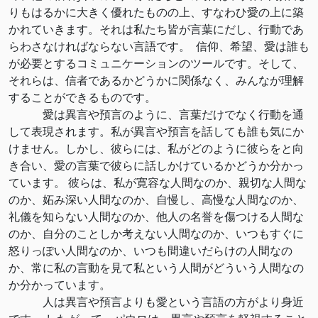
りもはるかに大きく優れたものの上、すなわひ愛の上に築
かれていきます。それは私たち皆が言葉にだし、行動であ
らわさなければならない言語です。 信仰、希望、愛は誰も
が必要とするコミュニケーションのツールです。そして、
それらは、信者であるかどうかに関係なく、みんなが理解
することができるものです。
愛は異言や預言のように、言葉だけでなく行動を通
して表現されます。私が異言や預言を話しても誰も気にか
けません。しかし、彼らには、私がどのように彼らをと向
き合い、愛の言葉で彼らに話しかけているかどうか分かっ
ています。 彼らは、私が寛容な人間なのか、親切な人間な
のか、妬み深い人間なのか、自慢し、高慢な人間なのか、
礼儀を知らない人間なのか、他人の名誉を傷つける人間な
のか、自分のことしか考えない人間なのか、いつもすぐに
怒りっぽい人間なのか、いつも間違いだらけの人間なの
か、常に私の言動を見て私という人間がどういう人間なの
か分かっています。
人は異言や預言よりも愛という言語の方がより身近