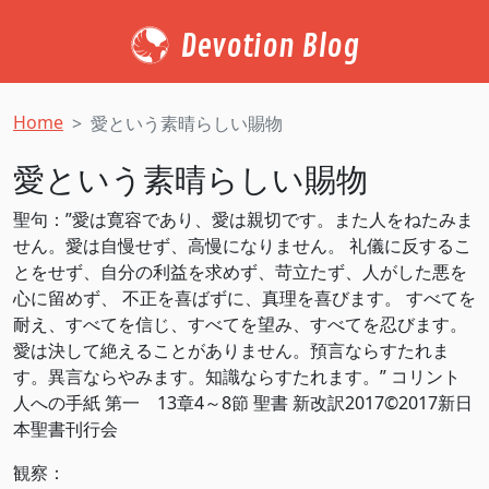
Devotion Blog
Home
愛という素晴らしい賜物
愛という素晴らしい賜物
聖句：”愛は寛容であり、愛は親切です。また人をねたみま
せん。愛は自慢せず、高慢になりません。 礼儀に反するこ
とをせず、自分の利益を求めず、苛立たず、人がした悪を
心に留めず、 不正を喜ばずに、真理を喜びます。 すべてを
耐え、すべてを信じ、すべてを望み、すべてを忍びます。
愛は決して絶えることがありません。預言ならすたれま
す。異言ならやみます。知識ならすたれます。” コリント
人への手紙 第一 13章4～8節 聖書 新改訳2017©2017新日
本聖書刊行会
観察：