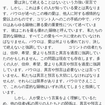
愛は決して絶えることはないという力強い宣言で
す。しかし、これは多くの人が知っている愛とは異なりま
す。パウロが述べたこの種の愛は、他人に対する感情的な
愛以上のものです。コリント人へのこの手紙の中で、パウ
ロはあらゆる賜物に勝る愛の重要性について述べていま
す。 彼はこれを最も優れた賜物と呼んでいます。 私たちの
霊的な賜物は、すべてこの愛をベースに使われていなけれ
ばなりません。パウロは、愛は何よりも優れており、決し
て絶えないと強調しています。 コリントの信者たち
は、信仰、希望、愛よりも預言と異言を過度に強調してい
たのかもしれません。この問題は現在でも存在します。多
くの人が、信仰、希望、愛よりも異言や預言を過度に強調
しています。パウロは、異言や預言は必要ないとは言って
いません。私たちは異言と預言も大切にしなければなりま
せんが、それらには限界があります。パウロでさえここ
で、これらの霊的な賜物はいずれ消えてしまうと指摘して
います。
しかし、人が愛という言葉をよく理解しているた
め、他の信者y私の周りの人たちとの関係は、異言や預言よ