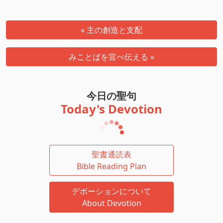
« 主の創造と支配
みことばを宣べ伝える »
今日の聖句
Today's Devotion
聖書通読表
Bible Reading Plan
デボーションについて
About Devotion