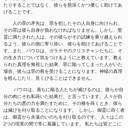
たりすることではなく、彼らを慈深くかつ優しく助けてあ
げることです。
人の罪の矛先は、罪を犯したその人自身に向けられ、
その罪は彼ら自身が負わなければなりません。しかし、聖
霊に満たされた人は、その彼らがその試練を乗り越えられ
るよう、彼らの側に寄り添い、彼らを助けてあげることで
す。また、パウロは、ガラテヤのクリスチャンたちに、そ
の生き方について気をつけるようにと教えています。教え
られた真理を無視した結果、罪に陥ってしまった人がいた
場合、彼らは罪の咎を受けることになります。神様の真理
を軽んじたり、見くびることはできません。
パウロは、過ちに陥る人たちが滅びるのは、彼らが自
分の肉にそれ私蒔いた結果だ、と言っています。人々が自
分たちの悪の力を満たすために、その種を蒔くとき、彼ら
は滅びを刈り取ることになります。 しかし、御霊に蒔く者
は、御霊から永遠のいのちを刈り取るのです。 人々はこの
2つの現実の間で常に葛藤しています。 私たちは皆どこに