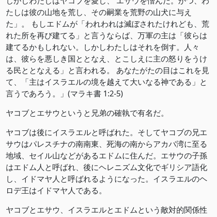
しかしわたしはヤコブを愛し、 エサウを憎んだ。かつ、わ
たしは彼の山地を荒し、その嗣業を荒野の山犬に与え
た」。 もしエドムが「われわれは滅ぼされたけれども、荒
れた所を再び建てる」と言うならば、万軍の主は「彼らは
建てるかもしれない。しかしわたしはそれを倒す。人々
は、彼らを悪しき国ととなえ、とこしえに主の怒りをうけ
る民ととなえる」と言われる。 あなたがたの目はこれを見
て、「主はイスラエルの境を越えて大いなる神である」と
言うであろう。」(‭‭マラキ書‬ ‭1:2-5‬)
ヤコブとエサウというと兄弟の確執で有名だ。
ヤコブは後にイスラエルと呼ばれた。そしてヤコブの兄エ
サウはパレスチナの南南東、死海の南からアカバ湾に至る
地域、セイル山などがあるエドムに住んだ。エサウの子孫
はエドム人と呼ばれ、後にヘレニズム文化でギリシア語化
し、イドマヤ人と呼ばれるようになった。イスラエルのヘ
ロデ王はイドマヤ人である。
ヤコブとエサウ、イスラエルとエドムという敵対的関係性