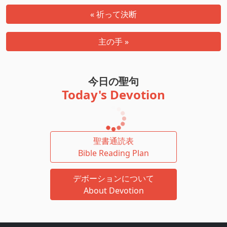
« 祈って決断
主の手 »
今日の聖句
Today's Devotion
聖書通読表
Bible Reading Plan
デボーションについて
About Devotion