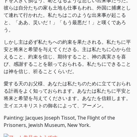
ドを大きく損なう、恥となるような悲しい出来事だった。
彼らは自分たちの家も土地も仕事もわれ、外国に捕虜とし
て連れて行かれた。私たちはこのような出来事が起こる
と、「ああ、災いだ！」「もう最悪だ！」と嘆くであろ
う。
しかし主は必ず私たちへの約束を果たされる。私たちに平
安と将来と希望を与えてくださる。主は私たちに心から仕
えること、約束を信じ、期待すること、神の真実さを喜
び、感謝することを願っておられる。私たちにできること
は神を信じ、祈ることくらいだ。
愛する天のお父様、あなたは私たちのために立てておられ
る計画をよく知っておられます。あなたは私たちに平安と
将来と希望を与えてくださいます。あなたを信頼します。
主イエスキリストの御名によって、アーメン。
Painting: Jacques Joseph Tissot, The Flight of the
Prisoners, Jewish Museum, New York.