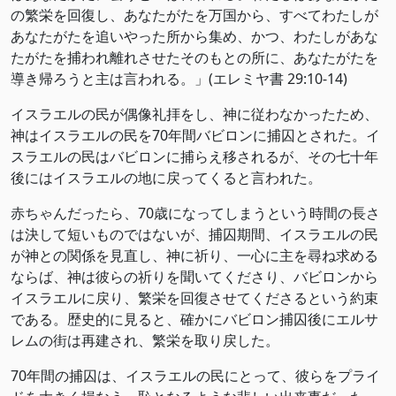
の繁栄を回復し、あなたがたを万国から、すべてわたしが
あなたがたを追いやった所から集め、かつ、わたしがあな
たがたを捕われ離れさせたそのもとの所に、あなたがたを
導き帰ろうと主は言われる。」(‭‭エレミヤ書‬ ‭29:10-14‬)
イスラエルの民が偶像礼拝をし、神に従わなかったため、
神はイスラエルの民を70年間バビロンに捕囚とされた。イ
スラエルの民はバビロンに捕らえ移されるが、その七十年
後にはイスラエルの地に戻ってくると言われた。
赤ちゃんだったら、70歳になってしまうという時間の長さ
は決して短いものではないが、捕囚期間、イスラエルの民
が神との関係を見直し、神に祈り、一心に主を尋ね求める
ならば、神は彼らの祈りを聞いてくださり、バビロンから
イスラエルに戻り、繁栄を回復させてくださるという約束
である。歴史的に見ると、確かにバビロン捕囚後にエルサ
レムの街は再建され、繁栄を取り戻した。
70年間の捕囚は、イスラエルの民にとって、彼らをプライ